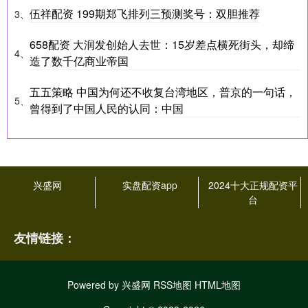
伍祥配资 199期郑飞排列三预测奖号：双胆推荐
3、
658配资 大润发创始人去世：15岁差点横死街头，却缔
4、
造了数千亿商业帝国
五五策略 中国为何还不收复台湾地区，普京的一句话，
5、
曾得到了中国人民的认同：中国
兴盛网
实盘配资app
2024十大正规配资平
台
友情链接：
Powered by
兴盛网
RSS地图
HTML地图