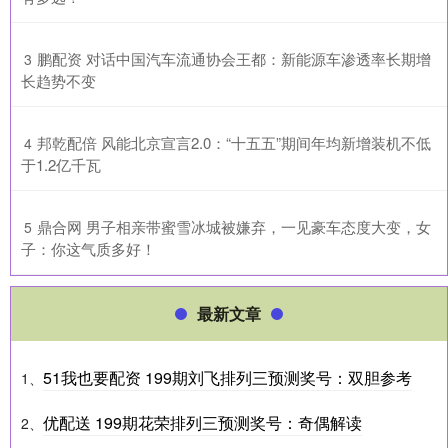
​鹏配资 对话中国汽车流通协会王都：新能源车渗透率长期增
3
长趋势不变
​邦乾配倍 风能北京宣言2.0：“十五五”期间年均新增装机不低
4
于1.2亿千瓦
​鼎合网 男子相亲带蜜雪冰城被嫌弃，一见豪车态度大变，女
5
子：你这气质多好！
最新文章
51我也要配资 199期刘飞排列三预测奖号：双胆参考
1、
优配送 199期花荣排列三预测奖号：奇偶解读
2、