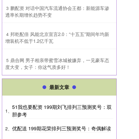
​鹏配资 对话中国汽车流通协会王都：新能源车渗
3
透率长期增长趋势不变
​邦乾配倍 风能北京宣言2.0：“十五五”期间年均新
4
增装机不低于1.2亿千瓦
​鼎合网 男子相亲带蜜雪冰城被嫌弃，一见豪车态
5
度大变，女子：你这气质多好！
最新文章
51我也要配资 199期刘飞排列三预测奖号：双
1、
胆参考
优配送 199期花荣排列三预测奖号：奇偶解读
2、