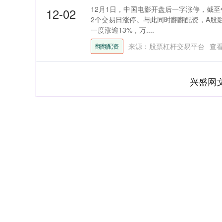
12月1日，中国电影开盘后一字涨停，截至
12-02
2个交易日涨停。与此同时翻翻配资，A股
一度涨逾13%，万....
来源：股票杠杆交易平台
查
翻翻配资
兴盛网
深证成指
14311.01
39.68
1.02%
200.89