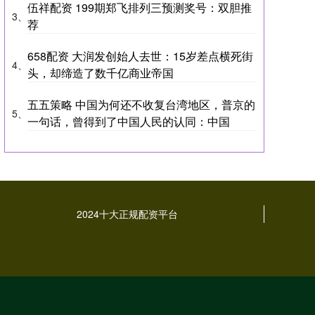
伍祥配资 199期郑飞排列三预测奖号：双胆推
3、
荐
658配资 大润发创始人去世：15岁差点横死街
4、
头，却缔造了数千亿商业帝国
五五策略 中国为何还不收复台湾地区，普京的
5、
一句话，曾得到了中国人民的认同：中国
2024十大正规配资平台