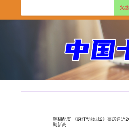
兴盛
首页
兴盛网
实
翻翻配资 《疯狂动物城2》票房逼近2
期新高