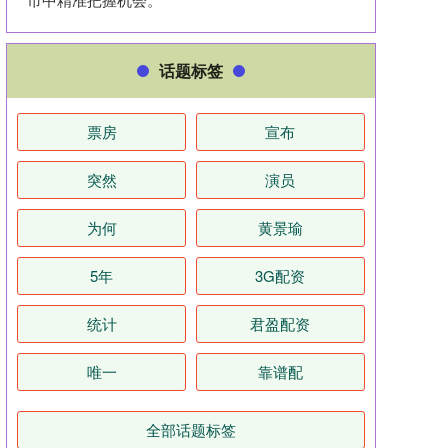
话题标签
票房
宣布
突然
演员
为何
黄景瑜
5年
3G配资
统计
君盈配资
唯一
靠谱配
全部话题标签