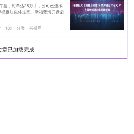
午盘，封单达28万手，公司已连续
影视板块集体走高。幸福蓝海开盘后
看：
189
分类：
兴盛网
文章已加载完成
沪深300
4694.44
1.42%
43.13
0.93%