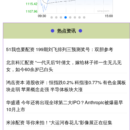
热点资讯
51我也要配资 199期刘飞排列三预测奖号：双胆参考
北京科汇配资 “一代天后”叶倩文，嫁给林子祥一生无儿无
女，如今60余岁已白头
鸿岳资本 港股收评：恒指跌0.2% 科指涨0.77% 有色金属板
块走弱 苹果概念走强 半导体板块大涨
华盛通 今年还将出现全球第二大IPO？Anthropic被爆最早
10月上市
米涂配资 等你来拍！“大运河春花儿”影像展正在征集