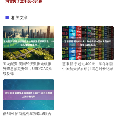
滑雪男子空中技巧决赛
相关文章
宝龙配资 美国经济数据走软推
慧眼智行 超过400天！陈冬刷新
升降息预期升温，USD/CAD延
中国航天员在轨驻留总时长纪录
续反弹
倍加网 招商越秀星狮瑞城联合