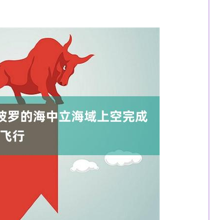
深证成指
14311.01
沪深
200.89
1.42%