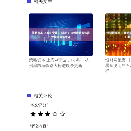
相关文章
策略资本 上海⇌宁波，1小时！杭
恒财网配资 
州湾跨海铁路大桥进度条更新
署预测明年石
桶
相关评论
本文评分
*
评论内容
*