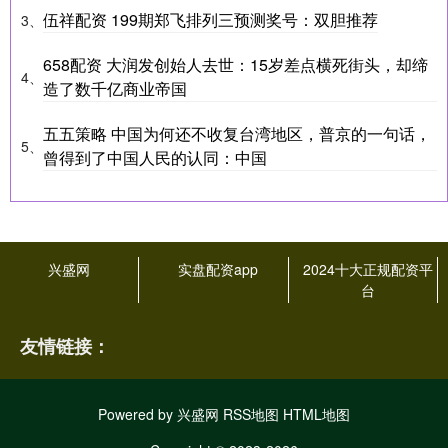
伍祥配资 199期郑飞排列三预测奖号：双胆推荐
3、
658配资 大润发创始人去世：15岁差点横死街头，却缔
4、
造了数千亿商业帝国
五五策略 中国为何还不收复台湾地区，普京的一句话，
5、
曾得到了中国人民的认同：中国
兴盛网
实盘配资app
2024十大正规配资平
台
友情链接：
Powered by
兴盛网
RSS地图
HTML地图