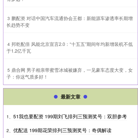
​鹏配资 对话中国汽车流通协会王都：新能源车渗透率长期增
3
长趋势不变
​邦乾配倍 风能北京宣言2.0：“十五五”期间年均新增装机不低
4
于1.2亿千瓦
​鼎合网 男子相亲带蜜雪冰城被嫌弃，一见豪车态度大变，女
5
子：你这气质多好！
最新文章
51我也要配资 199期刘飞排列三预测奖号：双胆参考
1、
优配送 199期花荣排列三预测奖号：奇偶解读
2、